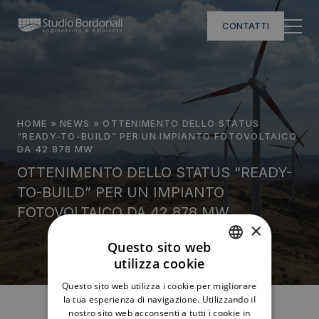
CONTATTI
HOME
»
NEWS
»
OTTENIMENTO DELLO STATUS
“READY-TO-BUILD” PER UN IMPIANTO FOTOVOLTAICO
DA 42.878 MW
OTTENIMENTO DELLO STATUS “READY-
TO-BUILD” PER UN IMPIANTO
FOTOVOLTAICO DA 42.878 MW
×
Questo sito web
utilizza cookie
ITALIAN
Questo sito web utilizza i cookie per migliorare
ENGLISH
la tua esperienza di navigazione. Utilizzando il
nostro sito web acconsenti a tutti i cookie in