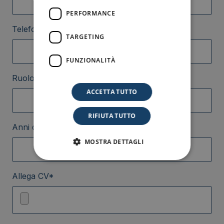
PERFORMANCE
Telefono*
TARGETING
FUNZIONALITÀ
Ruolo/i di interesse*
ACCETTA TUTTO
RIFIUTA TUTTO
Anni di esperienza professionale*
MOSTRA DETTAGLI
Allega CV*