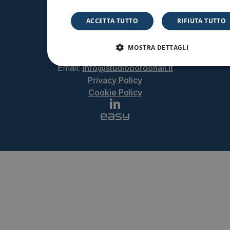
Studio Bordonali SRL
P.IVA 05502450827
ACCETTA TUTTO
RIFIUTA TUTTO
Via Umberto Giordano, 152
90144 – Palermo (PA)
MOSTRA DETTAGLI
Tel:
+39 091 2714545
Email:
info@studiobordonali.it
Privacy Policy
Cookie Policy